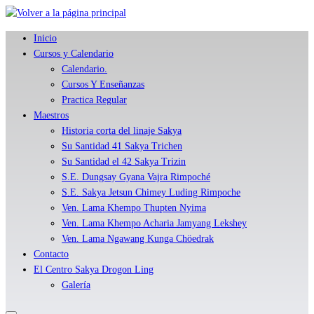
Skip
to
Inicio
content
Cursos y Calendario
Calendario.
Cursos Y Enseñanzas
Practica Regular
Maestros
Historia corta del linaje Sakya
Su Santidad 41 Sakya Trichen
Su Santidad el 42 Sakya Trizin
S.E. Dungsay Gyana Vajra Rimpoché
S.E. Sakya Jetsun Chimey Luding Rimpoche
Ven. Lama Khempo Thupten Nyima
Ven. Lama Khempo Acharia Jamyang Lekshey
Ven. Lama Ngawang Kunga Chöedrak
Contacto
El Centro Sakya Drogon Ling
Galería